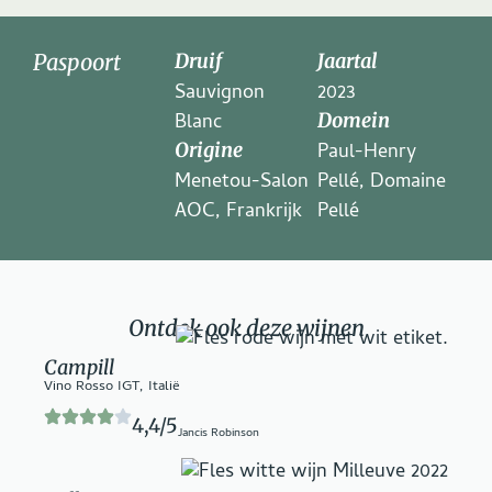
Paspoort
Druif
Jaartal
Sauvignon
2023
Blanc
Domein
Origine
Paul-Henry
Menetou-Salon
Pellé, Domaine
AOC, Frankrijk
Pellé
Ontdek ook deze wijnen
Campill
Vino Rosso IGT, Italië
4,4/5
Jancis Robinson