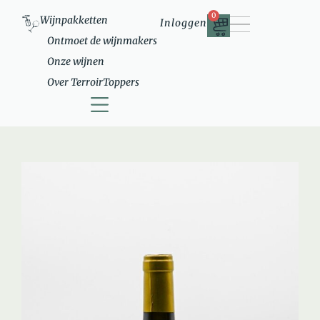
0
Wijnpakketten
Inloggen
Ontmoet de wijnmakers
Onze wijnen
Over TerroirToppers
Ontmoet de wijnmakers
Over TerroirToppers