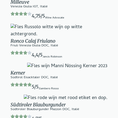
Milleuve
Venezia Giulia IGT, Italië
4,75/5
Wine Advocate
Ronco Calaj Friulano
Friuli Venezia Giulia DOC, Italië
4,4/5
Jancis Robinson
Kerner
Südtirol Eisacktaler DOC, Italië
5/5
Gambero Rosso
Südtiroler Blauburgunder
Südtiroler Blauburgunder Mazzon DOC, Italië