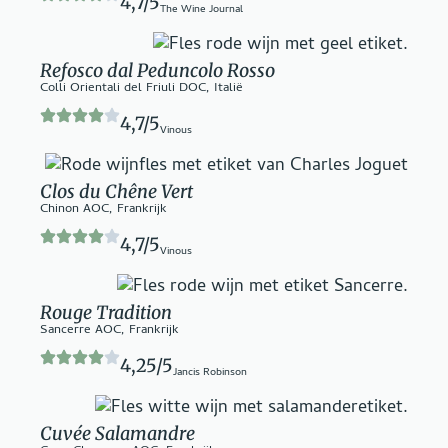
4,7/5
The Wine Journal
Refosco dal Peduncolo Rosso
Colli Orientali del Friuli DOC, Italië
4,7/5
Vinous
Clos du Chêne Vert
Chinon AOC, Frankrijk
4,7/5
Vinous
Rouge Tradition
Sancerre AOC, Frankrijk
4,25/5
Jancis Robinson
Cuvée Salamandre