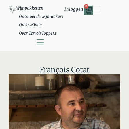
0
Wijnpakketten
Inloggen
Ontmoet de wijnmakers
Onze wijnen
Over TerroirToppers
Ontmoet de wijnmakers
Over TerroirToppers
François Cotat