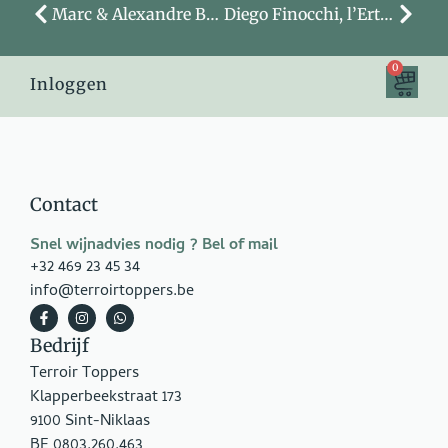
Marc & Alexandre Bachelet, Domaine Bachelet-Monnot
Diego Finocchi, l’Erta di Radda
0
Inloggen
Contact
Snel wijnadvies nodig ? Bel of mail
+32 469 23 45 34
info@terroirtoppers.be
Bedrijf
Terroir Toppers
Klapperbeekstraat 173
9100 Sint-Niklaas
BE 0803.260.463