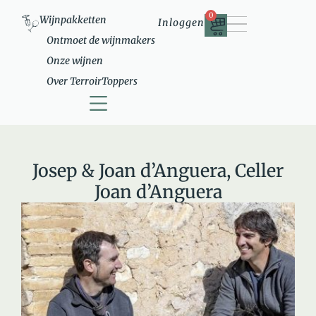
0
Wijnpakketten
Inloggen
Ontmoet de wijnmakers
Onze wijnen
Over TerroirToppers
Ontmoet de wijnmakers
Over TerroirToppers
Josep & Joan d’Anguera, Celler
Joan d’Anguera