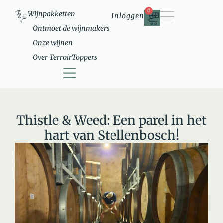
0
Wijnpakketten
Inloggen
Ontmoet de wijnmakers
Onze wijnen
Over TerroirToppers
Ontmoet de wijnmakers
Over TerroirToppers
Thistle & Weed: Een parel in het
hart van Stellenbosch!