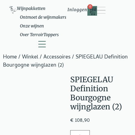
0
Wijnpakketten
Inloggen
Ontmoet de wijnmakers
Onze wijnen
Over TerroirToppers
Home
/
Winkel
/
Accessoires
/ SPIEGELAU Definition
Ontmoet de wijnmakers
Over TerroirToppers
Bourgogne wijnglazen (2)
SPIEGELAU
Definition
Bourgogne
wijnglazen (2)
€
108,90