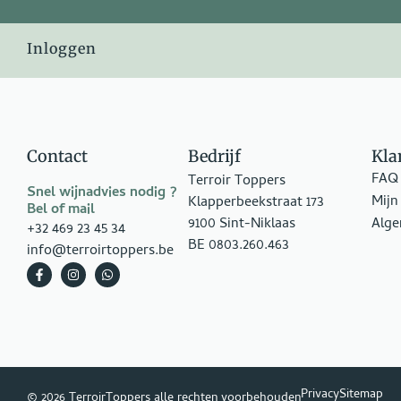
Inloggen
Contact
Bedrijf
Kla
FAQ
Terroir Toppers
Snel wijnadvies nodig ?
Mijn
Klapperbeekstraat 173
Bel of mail
9100 Sint-Niklaas
Alg
+32 469 23 45 34
BE 0803.260.463
info@terroirtoppers.be
Privacy
Sitemap
© 2026 TerroirToppers alle rechten voorbehouden