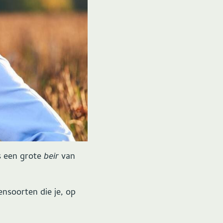
is een grote
beir
van
nsoorten die je, op