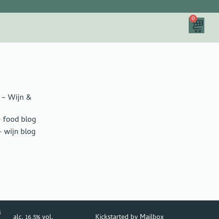
0
 – Wijn &
– food blog
 wijn blog
8
alc. 16,5% vol.
Kickstarted by
Mailbox