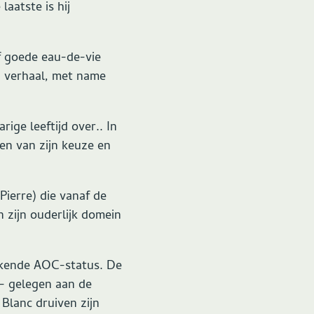
aatste is hij
f goede eau-de-vie
n verhaal, met name
ige leeftijd over.. In
gen van zijn keuze en
ierre) die vanaf de
 zijn ouderlijk domein
erkende AOC-status. De
 – gelegen aan de
Blanc druiven zijn