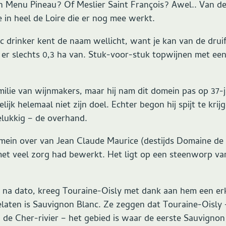
 Menu Pineau? Of Meslier Saint François? Awel.. Van de l
 in heel de Loire die er nog mee werkt.
 drinker kent de naam wellicht, want je kan van de drui
 er slechts 0,3 ha van. Stuk-voor-stuk topwijnen met ee
milie van wijnmakers, maar hij nam dit domein pas op 37-jar
ijk helemaal niet zijn doel. Echter begon hij spijt te krij
elukkig – de overhand.
mein over van Jean Claude Maurice (destijds Domaine de P
met veel zorg had bewerkt. Het ligt op een steenworp van
jaar na dato, kreeg Touraine-Oisly met dank aan hem een 
gelaten is Sauvignon Blanc. Ze zeggen dat Touraine-Oisly
 de Cher-rivier – het gebied is waar de eerste Sauvignon 