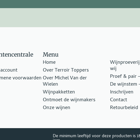
ntencentrale
Menu
Home
Wijnproeverij
wij
 account
Over Terroir Toppers
Proef & pair 
emene voorwaarden
Over Michel Van der
Wielen
De wijnstem –
Wijnpakketten
Inschrijven
Ontmoet de wijnmakers
Contact
Onze wijnen
Retourbeleid
De minimum leeftijd voor deze producten is 1