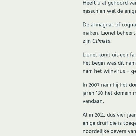
Heeft u al gehoord van
misschien wel de enige
De armagnac of cognac
maken. Lionel beheert
zijn
Climats
.
Lionel komt uit een fa
het begin was dit namel
nam het wijnvirus – g
In 2007 nam hij het do
jaren ‘60 het domein 
vandaan.
Al in 2011, dus vier 
enige druif die is toe
noordelijke oevers van